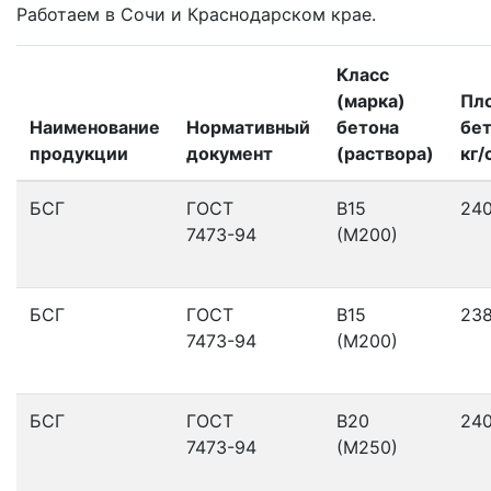
Работаем в Сочи и Краснодарском крае.
Класс
(марка)
Пл
Наименование
Нормативный
бетона
бет
продукции
документ
(раствора)
кг/
БСГ
ГОСТ
В15
24
7473-94
(М200)
БСГ
ГОСТ
В15
23
7473-94
(М200)
БСГ
ГОСТ
В20
24
7473-94
(М250)