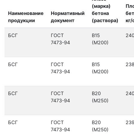
(марка)
Пл
Наименование
Нормативный
бетона
бет
продукции
документ
(раствора)
кг/
БСГ
ГОСТ
В15
24
7473-94
(М200)
БСГ
ГОСТ
В15
23
7473-94
(М200)
БСГ
ГОСТ
В20
24
7473-94
(М250)
БСГ
ГОСТ
В20
23
7473-94
(М250)